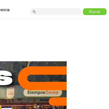
rencia
ción Pública
orias y Licitaciones
d de Información
cion Covid