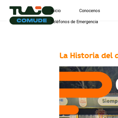
Inicio
Conocenos
Teléfonos de Emergencia
Dirección
Dire
Tlajomulco es nuest
La Historia del 