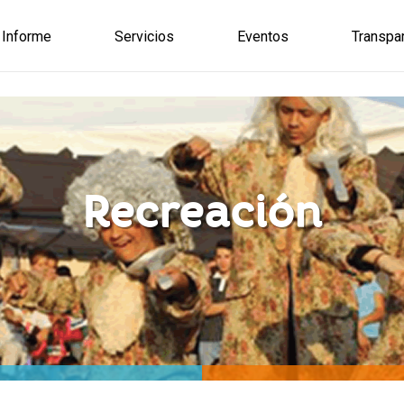
Jump to navigation
Informe
Servicios
Eventos
Transpa
ctorio
Iniciación deportiva
Informa
ro
Activación Física
Convocat
Area de Salud Integral
Solicitu
Recreación
Recreación
Informa
Ligas Deportivas