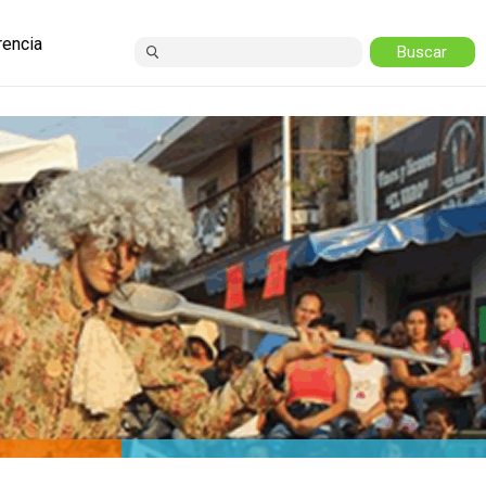
rencia
ción Pública
orias y Licitaciones
d de Información
cion Covid